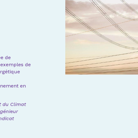
ée de
s exemples de
rgétique
s
onnement en
t du Climat
ngénieur
ndicat